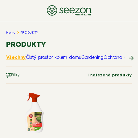
PULSE OF NATURE
Home
PRODUKTY
PRODUKTY
Všechny
Čistý prostor kolem domu
Gardening
Ochrana domov
Filtry
1
nalezené produkty