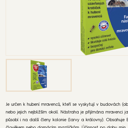
Je určen k hubení mravenců, kteří se vyskytují v budovách (o
nebo jejich nejbližším okolí. Nástraha je přijímána mravenci
působí i na další členy kolonie (larvy a královny). Obsahuje Bi
člověkem nebo domácím mazlíčkům. Účinnost po dobu min.