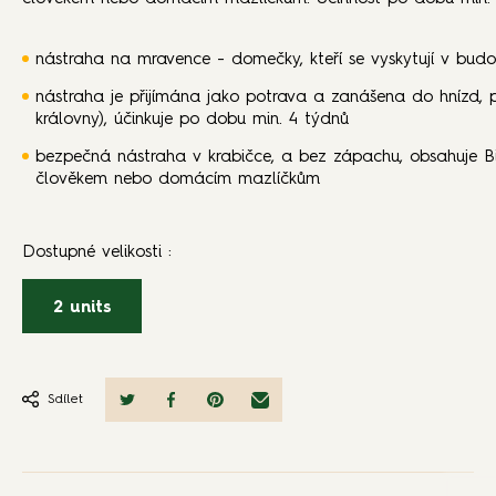
nástraha na mravence - domečky, kteří se vyskytují v budov
nástraha je přijímána jako potrava a zanášena do hnízd, p
královny), účinkuje po dobu min. 4 týdnů
bezpečná nástraha v krabičce, a bez zápachu, obsahuje Bitr
člověkem nebo domácím mazlíčkům
Dostupné velikosti
:
2 units
Sdílet