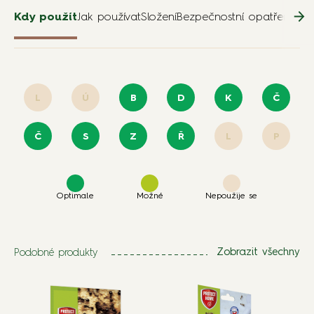
Kdy použít
Jak používat
Složení
Bezpečnostní opatření pro
L
Ú
B
D
K
Č
Č
S
Z
Ř
L
P
Optimale
Možné
Nepoužije se
Podobné produkty
Zobrazit všechny