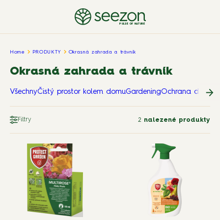
PULSE OF NATURE
Home
PRODUKTY
Okrasná zahrada a trávník
Okrasná zahrada a trávník
Všechny
Čistý prostor kolem domu
Gardening
Ochrana domova
Filtry
2
nalezené produkty