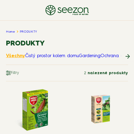
PULSE OF NATURE
Home
PRODUKTY
PRODUKTY
Všechny
Čistý prostor kolem domu
Gardening
Ochrana domov
Filtry
2
nalezené produkty