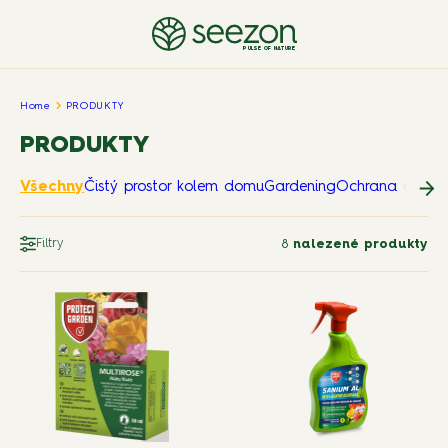
PULSE OF NATURE
Home
PRODUKTY
PRODUKTY
Všechny
Čistý prostor kolem domu
Gardening
Ochrana domov
Filtry
8
nalezené produkty