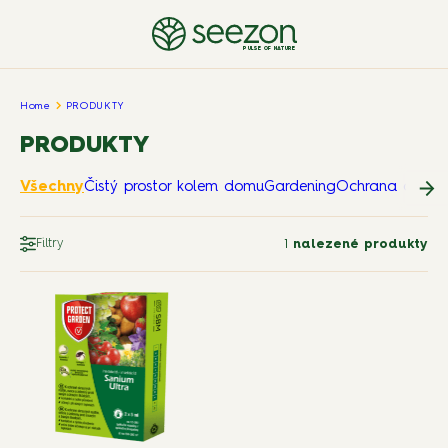
PULSE OF NATURE
Home
PRODUKTY
PRODUKTY
Všechny
Čistý prostor kolem domu
Gardening
Ochrana domov
Filtry
1
nalezené produkty