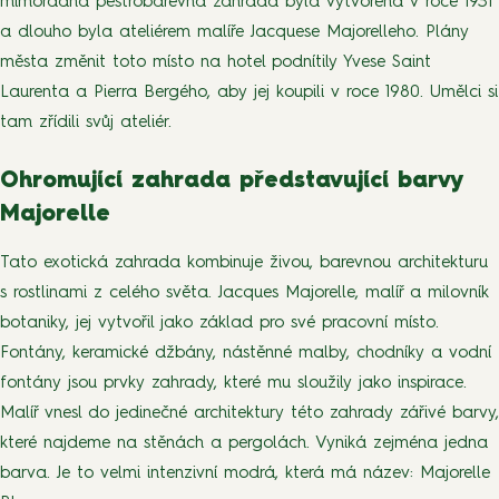
mimořádná pestrobarevná zahrada byla vytvořena v roce 1931
a dlouho byla ateliérem malíře Jacquese Majorelleho. Plány
města změnit toto místo na hotel podnítily Yvese Saint
Laurenta a Pierra Bergého, aby jej koupili v roce 1980. Umělci si
tam zřídili svůj ateliér.
Ohromující zahrada představující barvy
Majorelle
Tato exotická zahrada kombinuje živou, barevnou architekturu
s rostlinami z celého světa. Jacques Majorelle, malíř a milovník
botaniky, jej vytvořil jako základ pro své pracovní místo.
Fontány, keramické džbány, nástěnné malby, chodníky a vodní
fontány jsou prvky zahrady, které mu sloužily jako inspirace.
Malíř vnesl do jedinečné architektury této zahrady zářivé barvy,
které najdeme na stěnách a pergolách. Vyniká zejména jedna
barva. Je to velmi intenzivní modrá, která má název: Majorelle