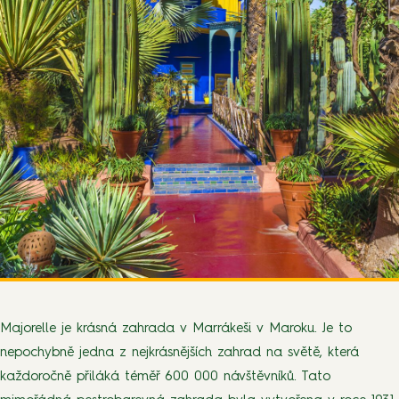
Majorelle je krásná zahrada v Marrákeši v Maroku. Je to
nepochybně jedna z nejkrásnějších zahrad na světě, která
každoročně přiláká téměř 600 000 návštěvníků. Tato