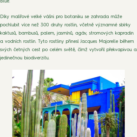
Blue.
Díky malířové velké vášni pro botaniku se zahrada může
pochlubit více než 300 druhy rostlin, včetně významné sbírky
kaktusů, bambusů, palem, jasmínů, agáv, stromových kapradin
a vodních rostlin. Tyto rostliny přinesl Jacques Majorelle během
svých četných cest po celém světě, čímž vytvořil překvapivou a
jedinečnou biodiverzitu.