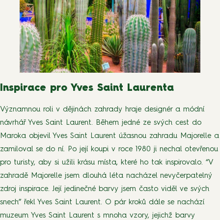
Inspirace pro Yves Saint Laurenta
Významnou roli v dějinách zahrady hraje designér a módní
návrhář Yves Saint Laurent. Během jedné ze svých cest do
Maroka objevil Yves Saint Laurent úžasnou zahradu Majorelle a
zamiloval se do ní. Po její koupi v roce 1980 ji nechal otevřenou
pro turisty, aby si užili krásu místa, které ho tak inspirovalo. “V
zahradě Majorelle jsem dlouhá léta nacházel nevyčerpatelný
zdroj inspirace. Její jedinečné barvy jsem často viděl ve svých
snech” řekl Yves Saint Laurent. O pár kroků dále se nachází
muzeum Yves Saint Laurent s mnoha vzory, jejichž barvy