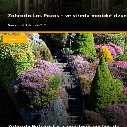
Zahrada Las Pozas - ve středu mexické džun
Seezon
21. listopadu 2023
Zahrady světa
Zahrady Butchart – z opuštěné pustiny do