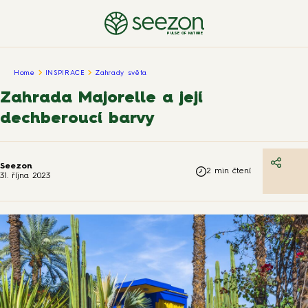
PULSE OF NATURE
Home
INSPIRACE
Zahrady světa
Zahrada Majorelle a její
dechberoucí barvy
Seezon
2
min čtení
31. října 2023