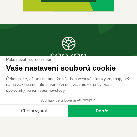
Najděte svůj obchod
Kontakt
Domov
Vyhledávání
Produkty
Najít obchod
Menu
Česko
O nás
Prohlášení o ochraně soukromí
Všeobecné podmínky