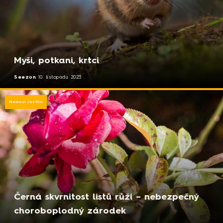
Myši, potkani, krtci
Seezon
10. listopadu 2023
Nemoci rostlin
Černá skvrnitost listů růží – nebezpečný
choroboplodný zárodek