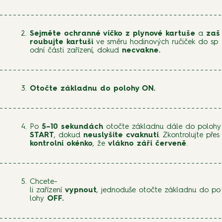
Sejměte ochranné víčko z plynové kartuše
a
zaš
roubujte kartuši
ve směru hodinových ručiček do sp
odní části zařízení, dokud
necvakne.
Otočte základnu do polohy ON.
Po
5–10 sekundách
otočte základnu dále do polohy
START
, dokud
neuslyšíte cvaknutí
. Zkontrolujte přes
kontrolní okénko
, že
vlákno září červeně
.
Chcete-
li zařízení
vypnout
, jednoduše otočte základnu do po
lohy
OFF.