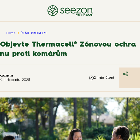
PULSE OF NATURE
Home
ŘEŠIT PROBLÉM
Objevte Thermacell® Zónovou ochra
nu proti komárům
admin
2
min čtení
4. listopadu 2025