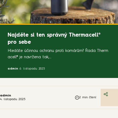
Najděte si ten správný Thermacell®
pro sebe
Hledáte účinnou ochranu proti komárům? Řada Therm
acell® je navržena tak,
aby vás udržela bez štípanců a
admin
6. listopadu 2025
v pohodlí, ať už děláte cokoli. Thermacell® MINI
HALLO
nabízí jednoduchý, stylový design, který se hodí do kaž
dého prostředí –
ideální pro každodenní použití na zahradě nebo teras
admin
2
min čtení
4. listopadu 2025
e. Thermacell® MR300
má ergonomický a lehký design, ideální pro všechny, k
do jsou neustále v pohybu –