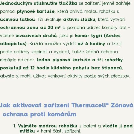
Jednoduchým stisknutím tlačítka
se zařízení jemně zahřeje
pomocí
plynové kartuše
, která ohřívá malou rohožku s
účinnou látkou
. Ta uvolňuje
aktivní složku
, která vytváří
ochrannou zónu až 20 m²
a pomáhá udržet komáry dál –
včetně
invazivních druhů
, jako je
komár tygří (Aedes
albopictus)
. Každá rohožka vydrží
až 4 hodiny
a lze ji
podle potřeby zapínat a vypínat, takže žádná ochrana
nepřijde nazmar.
Jedna plynová kartuše a tři rohožky
poskytují až 12 hodin klidného pobytu bez štípanců
,
abyste si mohli užívat venkovní aktivity podle svých představ.
Jak aktivovat zařízení Thermacell® Zónová
ochrana proti komárům
Vyjměte modrou rohožku
z balení a
vložte ji pod
mřížku
v horní části zařízení.