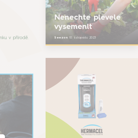
Nenechte plevele
vysemenit
nku v přírodě.
Seezon
10. listopadu 2023