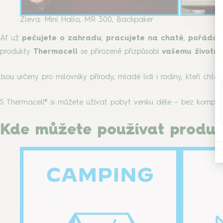
Zleva: Mini Hallo, MR 300, Backpaker
Ať už
pečujete o zahradu
,
pracujete na chatě
,
pořádáte
produkty
Thermacell
se přirozeně přizpůsobí
vašemu životní
Jsou určeny pro milovníky přírody, mladé lidi i rodiny, kteří chtěj
S Thermacell® si můžete užívat pobyt venku déle – bez kompro
Kde můžete používat produk