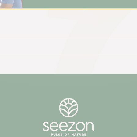
ochrana proti komárům vám umožní užívat si p
klidu a pohodlí. Jak funguje řada Thermacell
stisknutím tlačítka se zařízení […]