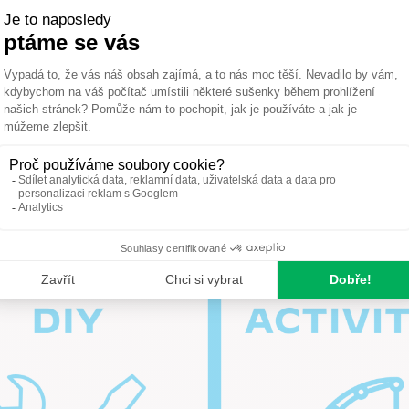
 grilování
,
piknik v parku
, věnujete se
kutilství
,
kempování
mu stylu
.
í bezpečné a účinné řešení bez sprejů, krémů či rušivých sítí a pas
misů.
ty Thermacell?