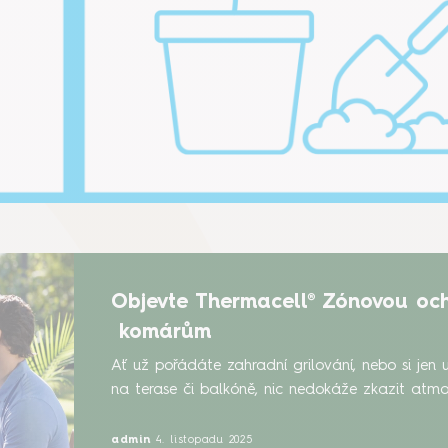
Objevte Thermacell® Zónovou och
komárům
Ať už pořádáte zahradní grilování, nebo si jen 
na terase či balkóně, nic nedokáže zkazit atmos
než komáři. Místo toho, abyste večer ukončili p
je v bezpečné vzdálenosti. Zařízení Thermacell
admin
4. listopadu 2025