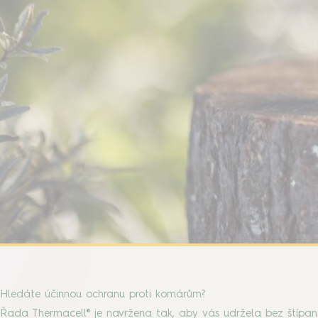
Hledáte účinnou ochranu proti komárům?
Řada Thermacell® je navržena tak, aby vás udržela bez štípanc