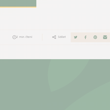
obyt venku v
® Jednoduchým
2
min čtení
Sdílet