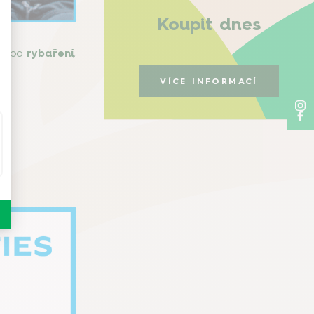
Koupit dnes
nebo
rybaření
,
VÍCE INFORMACÍ
tí.