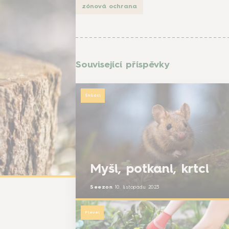
zónová ochrana
Související příspěvky
Škůdci
Myši, potkani, krtci
Seezon
10. listopadu 2023
Plevel