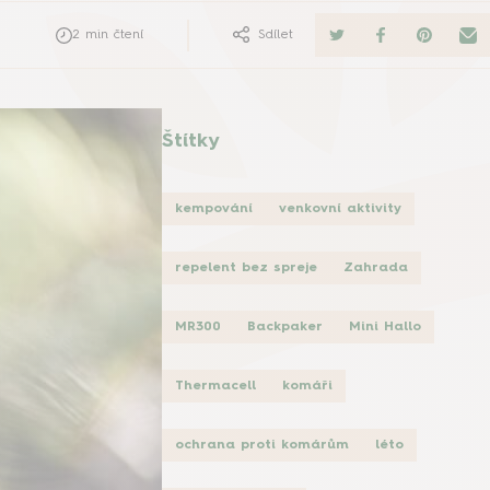
2
min čtení
Sdílet
Štítky
kempování
venkovní aktivity
repelent bez spreje
Zahrada
MR300
Backpaker
Mini Hallo
Thermacell
komáři
ochrana proti komárům
léto